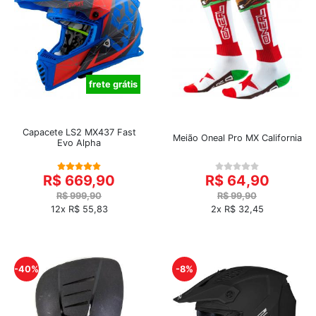
frete grátis
Capacete LS2 MX437 Fast
Meião Oneal Pro MX California
Evo Alpha
R$ 669,90
R$ 64,90
R$ 999,90
R$ 99,90
12x R$ 55,83
2x R$ 32,45
-40%
-8%