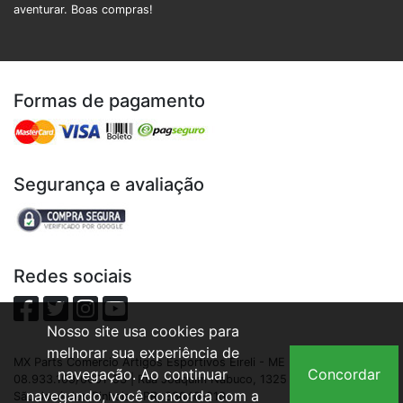
aventurar. Boas compras!
Formas de pagamento
Segurança e avaliação
Redes sociais
Nosso site usa cookies para
melhorar sua experiência de
MX Parts Comercio Artigos Esportivos Eireli - ME | CNPJ:
navegação. Ao continuar
Concordar
08.933.109/0001-93 | Rua Joaquim Nabuco, 1325 - São Cristóvão,
navegando, você concorda com a
São José dos Pinhais - PR, 83040-210