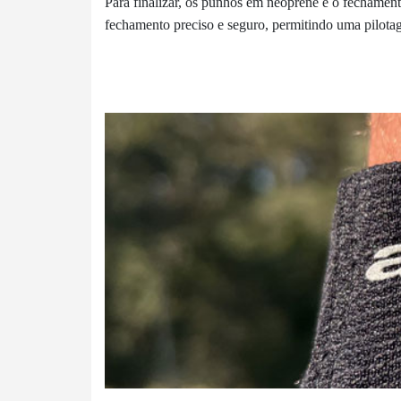
Para finalizar, os punhos em neoprene e o fechame
fechamento preciso e seguro, permitindo uma pilotag