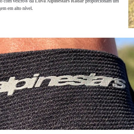
nto com velcro® da
Luva Alpinestars Radar
proporcionam um
em em alto nível.