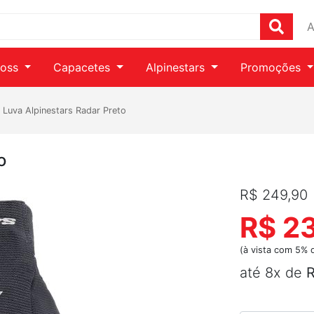
A
ross
Capacetes
Alpinestars
Promoções
/
Luva Alpinestars Radar Preto
o
R$ 249,90
R$ 23
(à vista com 5% 
até 8x de
R