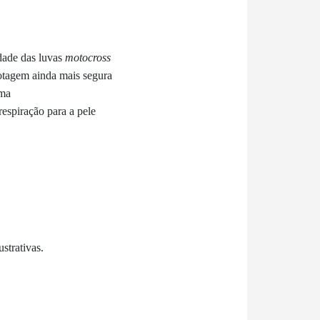
idade das luvas
motocross
otagem ainda mais segura
ima
respiração para a pele
strativas.