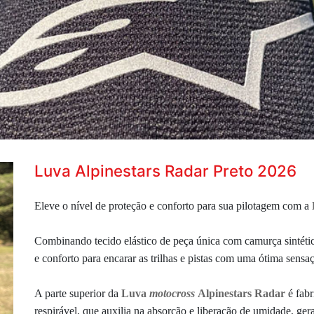
Luva Alpinestars Radar Preto 2026
Eleve o nível de proteção e conforto para sua pilotagem com a
Combinando tecido elástico de peça única com camurça sintéti
e conforto para encarar as trilhas e pistas com uma ótima sensa
A parte superior da
Luva
motocross
Alpinestars Radar
é fab
respirável, que auxilia na absorção e liberação de umidade,
ger