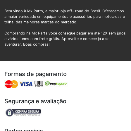
Bem vindo à Mx Parts, a maior loja off- road do Brasil. Oferecemos
a maior variedade em equipamentos e acessórios para motocross e
trilha, das melhores marcas do mercado.
Comprando na Mx Parts você consegue pagar em até 12X sem juros
e vários items com frete grátis. Aproveite e comece já a se
aventurar. Boas compras!
Formas de pagamento
Segurança e avaliação