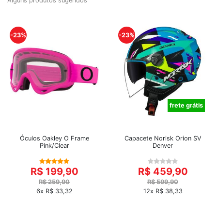
Alguns produtos sugeridos
-23%
-23%
frete grátis
Óculos Oakley O Frame
Capacete Norisk Orion SV
Pink/Clear
Denver
R$ 199,90
R$ 459,90
R$ 259,90
R$ 599,90
6x R$ 33,32
12x R$ 38,33