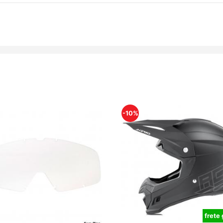
-10%
frete 