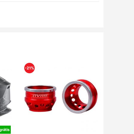
-21%
grátis