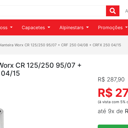
A
ross
Capacetes
Alpinestars
Promoções
Dianteira Worx CR 125/250 95/07 + CRF 250 04/08 + CRFX 250 04/15
 Worx CR 125/250 95/07 +
 04/15
R$ 287,90
R$ 2
(à vista com 5% 
até 9x de
R