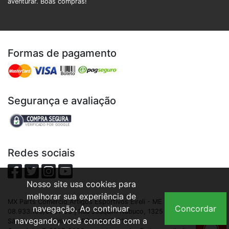
aventurar. Boas compras!
Formas de pagamento
Segurança e avaliação
Redes sociais
Nosso site usa cookies para
melhorar sua experiência de
MX Parts Comercio Artigos Esportivos Eireli - ME | CNPJ:
navegação. Ao continuar
Concordar
08.933.109/0001-93 | Rua Joaquim Nabuco, 1325 - São Cristóvão,
navegando, você concorda com a
São José dos Pinhais - PR, 83040-210