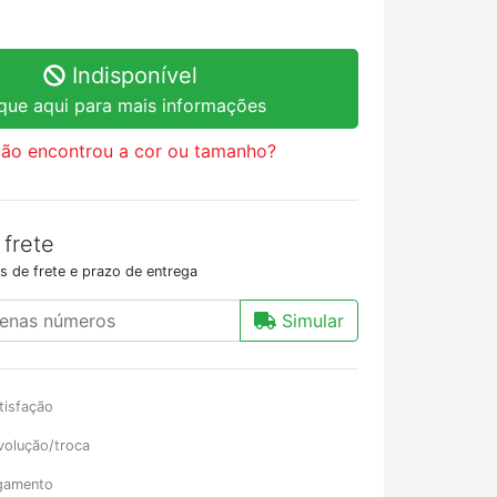
Indisponível
ique aqui para mais informações
ão encontrou a cor ou tamanho?
 frete
s de frete e prazo de entrega
Simular
tisfação
volução/troca
gamento