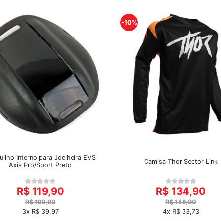
-10%
uilho Interno para Joelheira EVS
Camisa Thor Sector Link
Axis Pro/Sport Preto
R$ 119,90
R$ 134,90
R$ 199,90
R$ 149,90
3x R$ 39,97
4x R$ 33,73