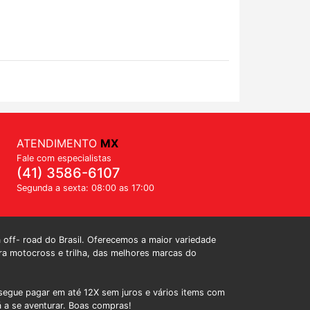
ATENDIMENTO
MX
Fale com especialistas
(41) 3586-6107
Segunda a sexta: 08:00 as 17:00
a off- road do Brasil. Oferecemos a maior variedade
a motocross e trilha, das melhores marcas do
egue pagar em até 12X sem juros e vários items com
á a se aventurar. Boas compras!