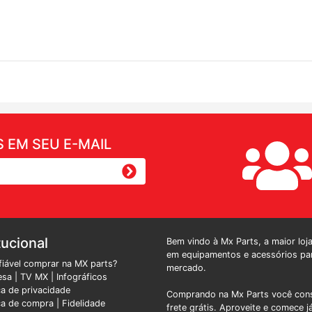
 EM SEU E-MAIL
tucional
Bem vindo à Mx Parts, a maior loj
em equipamentos e acessórios par
fiável comprar na MX parts?
mercado.
esa
|
TV MX
|
Infográficos
ica de privacidade
Comprando na Mx Parts você cons
ica de compra |
Fidelidade
frete grátis. Aproveite e comece j