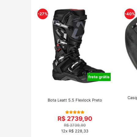
-27%
-40%
frete grátis
Casq
Bota Leatt 5.5 Flexlock Preto
R$ 2739,90
R$ 3739,90
12x R$ 228,33