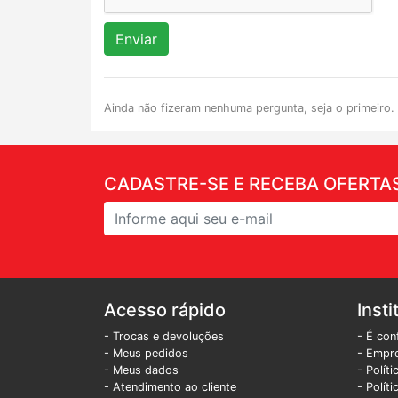
Enviar
Ainda não fizeram nenhuma pergunta, seja o primeiro.
CADASTRE-SE E RECEBA OFERTAS
Acesso rápido
Insti
- Trocas e devoluções
- É con
- Meus pedidos
- Empr
- Meus dados
- Polít
- Atendimento ao cliente
- Polít