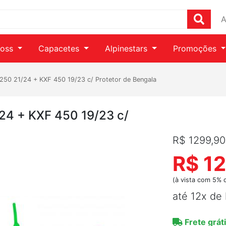
A
ross
Capacetes
Alpinestars
Promoções
 250 21/24 + KXF 450 19/23 c/ Protetor de Bengala
/24 + KXF 450 19/23 c/
R$ 1299,90
R$ 1
(à vista com 5% 
até 12x de
Frete gráti