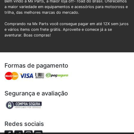
Bem vindo à Mx Parts, a maior loja off- road do Brasil. Oferecemos
a maior variedade em equipamentos e acessórios para motocross e
trilha, das melhores marcas do mercado.
Comprando na Mx Parts você consegue pagar em até 12X sem juros
e vários items com frete grátis. Aproveite e comece já a se
aventurar. Boas compras!
Formas de pagamento
Segurança e avaliação
Redes sociais