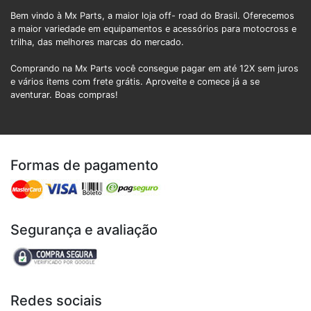
Bem vindo à Mx Parts, a maior loja off- road do Brasil. Oferecemos
a maior variedade em equipamentos e acessórios para motocross e
trilha, das melhores marcas do mercado.
Comprando na Mx Parts você consegue pagar em até 12X sem juros
e vários items com frete grátis. Aproveite e comece já a se
aventurar. Boas compras!
Formas de pagamento
Segurança e avaliação
Redes sociais