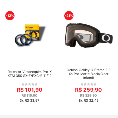
-12%
-21%
Óculos Oakley O Frame 2.0
Retentor Virabrequim Pro-X
Xs Pro Matte Black/Clear
KTM 350 SX-F/EXC-F 11/12
Infantil
R$ 101,90
R$ 259,90
R$ 115,90
R$ 329,90
3x R$ 33,97
8x R$ 32,49