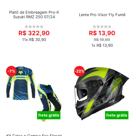
Platô de Embreagem Pro-X
Lente Pro Visor Fly Fumê
Suzuki RMZ 250 07/24
R$ 322,90
R$ 13,90
11x R$ 30,90
R$ 19,90
1x R$ 13,90
-7%
-22%
frete grátis
frete grátis
Kit Calça + Camisa Fox Flexair