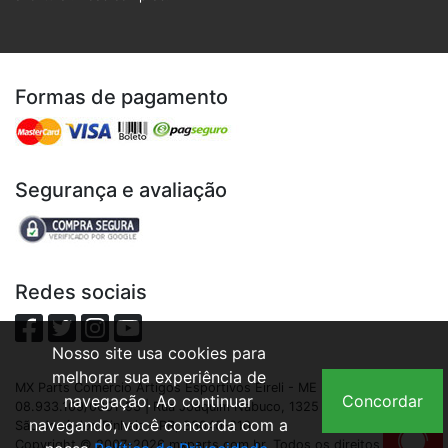
Formas de pagamento
Segurança e avaliação
Redes sociais
Nosso site usa cookies para
melhorar sua experiência de
MX Parts Comercio Artigos Esportivos Eireli - ME | CNPJ:
navegação. Ao continuar
Concordar
08.933.109/0001-93 | Rua Joaquim Nabuco, 1325 - São Cristóvão,
navegando, você concorda com a
São José dos Pinhais - PR, 83040-210
Copyright © 2007-2026 mxparts.com.br. Todos os direitos