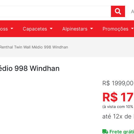
A
ross
Capacetes
Alpinestars
Promoções
Renthal Twin Wall Médio 998 Windhan
Médio 998 Windhan
R$ 1999,00
R$ 17
(à vista com 10%
até 12x de
Frete gráti