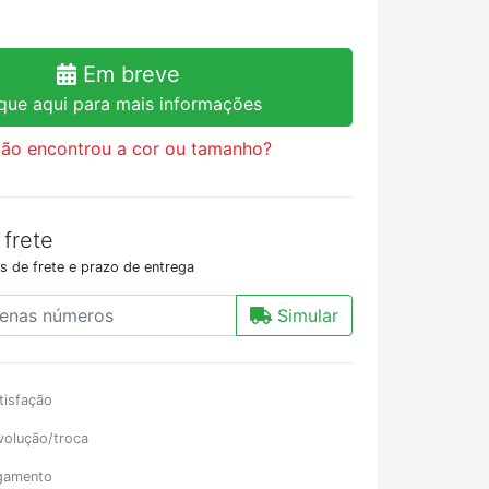
Em breve
ique aqui para mais informações
ão encontrou a cor ou tamanho?
 frete
s de frete e prazo de entrega
Simular
tisfação
volução/troca
gamento