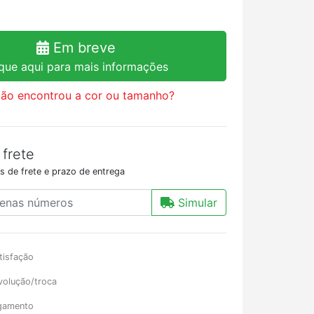
Em breve
ique aqui para mais informações
ão encontrou a cor ou tamanho?
 frete
s de frete e prazo de entrega
Simular
tisfação
volução/troca
gamento