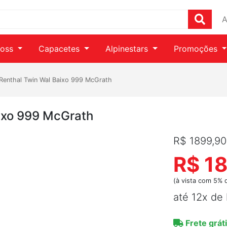
A
ross
Capacetes
Alpinestars
Promoções
Renthal Twin Wal Baixo 999 McGrath
ixo 999 McGrath
R$ 1899,90
R$ 1
(à vista com 5% 
até 12x de
Frete gráti