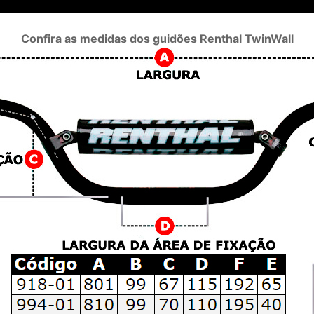
Confira as medidas dos guidões Renthal TwinWall