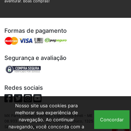
aventurar. Boas compras!
Formas de pagamento
Segurança e avaliação
Redes sociais
Nosso site usa cookies para
melhorar sua experiência de
MX Parts Comercio Artigos Esportivos Eireli - ME | CNPJ:
navegação. Ao continuar
Concordar
08.933.109/0001-93 | Rua Joaquim Nabuco, 1325 - São Cristóvão,
navegando, você concorda com a
São José dos Pinhais - PR, 83040-210