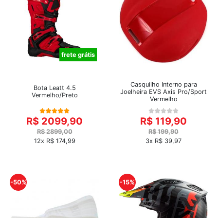
frete grátis
Casquilho Interno para
Bota Leatt 4.5
Joelheira EVS Axis Pro/Sport
Vermelho/Preto
Vermelho
R$ 2099,90
R$ 119,90
R$ 2899,00
R$ 199,90
12x R$ 174,99
3x R$ 39,97
-50%
-15%