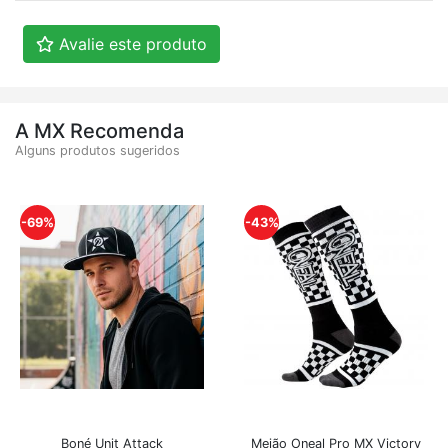
Avalie este produto
A MX Recomenda
Alguns produtos sugeridos
-69%
-43%
Boné Unit Attack
Meião Oneal Pro MX Victory