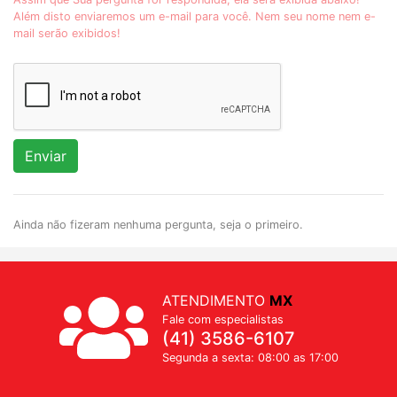
Além disto enviaremos um e-mail para você. Nem seu nome nem e-
mail serão exibidos!
Enviar
Ainda não fizeram nenhuma pergunta, seja o primeiro.
ATENDIMENTO
MX
Fale com especialistas
(41) 3586-6107
Segunda a sexta: 08:00 as 17:00