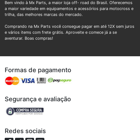
Bem vindo à Mx Parts, a maior loja off- road do Brasil. Oferecemos
a maior variedade em equipamentos e acessórios para motocross e
trilha, das melhores marcas do mercado.
Comprando na Mx Parts você consegue pagar em até 12X sem juros
e vários items com frete grátis. Aproveite e comece já a se
aventurar. Boas compras!
Formas de pagamento
Segurança e avaliação
Redes sociais