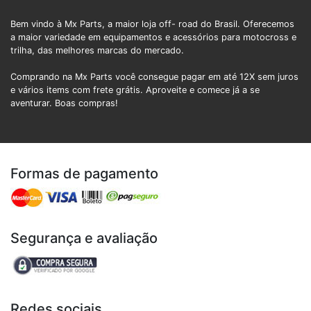
Bem vindo à Mx Parts, a maior loja off- road do Brasil. Oferecemos
a maior variedade em equipamentos e acessórios para motocross e
trilha, das melhores marcas do mercado.
Comprando na Mx Parts você consegue pagar em até 12X sem juros
e vários items com frete grátis. Aproveite e comece já a se
aventurar. Boas compras!
Formas de pagamento
Segurança e avaliação
Redes sociais