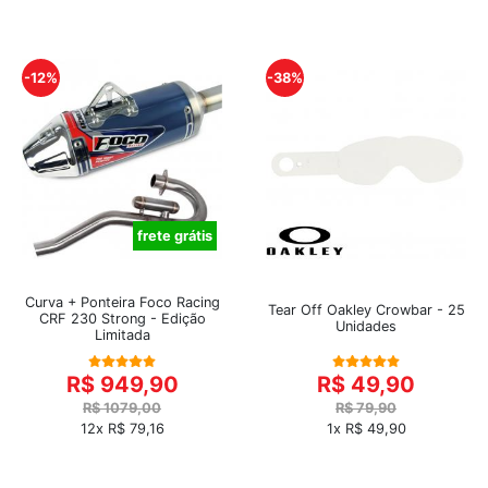
-12%
-38%
frete grátis
Curva + Ponteira Foco Racing
Tear Off Oakley Crowbar - 25
CRF 230 Strong - Edição
Unidades
Limitada
R$ 949,90
R$ 49,90
R$ 1079,00
R$ 79,90
12x R$ 79,16
1x R$ 49,90