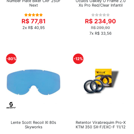
Number Plate Biker CRF 250F
Óculos Oakley O Frame 2.0
Next
Xs Pro Red/Clear Infantil
R$ 77,81
R$ 234,90
2x R$ 40,95
R$ 299,90
7x R$ 33,56
-80%
-12%
Lente Scott Recoil XI 80s
Retentor Virabrequim Pro-X
Skyworks
KTM 350 SX-F/EXC-F 11/12