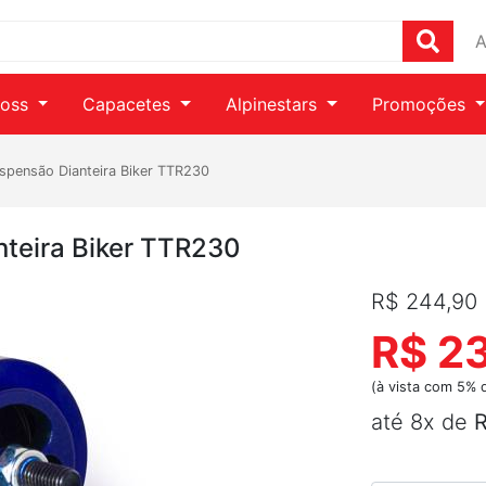
A
ross
Capacetes
Alpinestars
Promoções
spensão Dianteira Biker TTR230
teira Biker TTR230
R$ 244,90
R$ 2
(à vista com 5% 
até 8x de
R