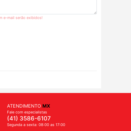
m e-mail serão exibidos!
ATENDIMENTO
MX
Fale com especialistas
(41) 3586-6107
Segunda a sexta: 08:00 as 17:00