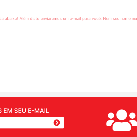
ida abaixo! Além disto enviaremos um e-mail para você. Nem seu nome ne
 EM SEU E-MAIL