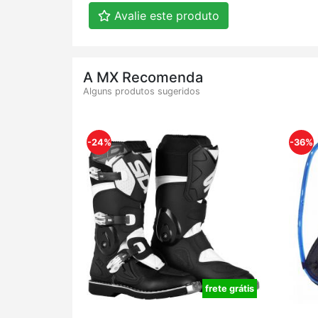
Avalie este produto
A MX Recomenda
Alguns produtos sugeridos
-24%
-36%
frete grátis