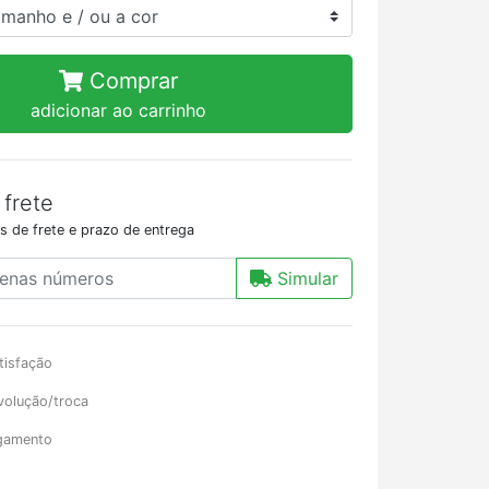
Comprar
adicionar ao carrinho
 frete
s de frete e prazo de entrega
Simular
tisfação
volução/troca
gamento