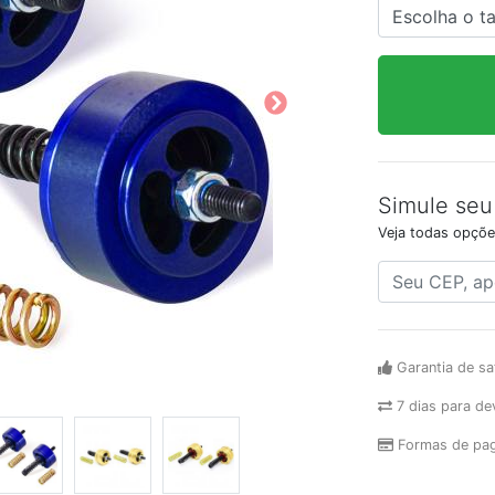
Simule seu
Veja todas opçõe
Garantia de sa
7 dias para de
Formas de pa