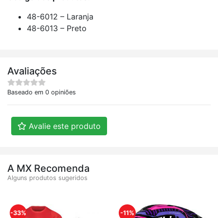
48-6012
–
Laranja
48-6013
–
Preto
Avaliações
Baseado em 0 opiniões
Avalie este produto
A MX Recomenda
Alguns produtos sugeridos
-33%
-11%