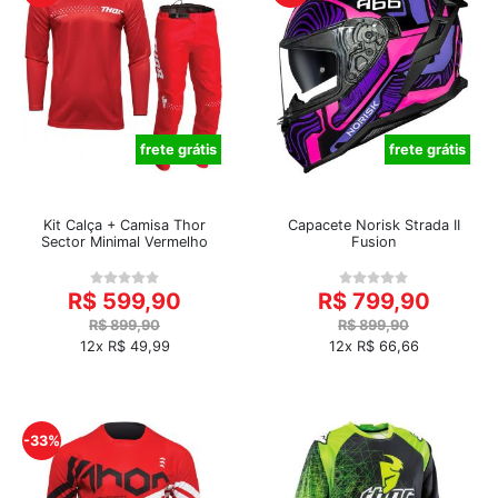
frete grátis
frete grátis
Kit Calça + Camisa Thor
Capacete Norisk Strada II
Sector Minimal Vermelho
Fusion
R$ 599,90
R$ 799,90
R$ 899,90
R$ 899,90
12x R$ 49,99
12x R$ 66,66
-33%