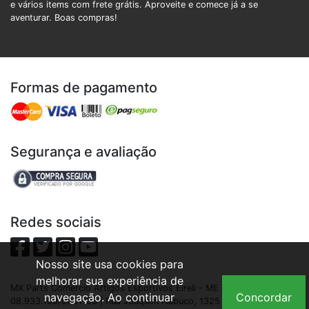
e vários items com frete grátis. Aproveite e comece já a se
aventurar. Boas compras!
Formas de pagamento
Segurança e avaliação
Redes sociais
Nosso site usa cookies para
melhorar sua experiência de
MX Parts Comercio Artigos Esportivos Eireli - ME | CNPJ:
navegação. Ao continuar
Concordar
08.933.109/0001-93 | Rua Joaquim Nabuco, 1325 - São Cristóvão,