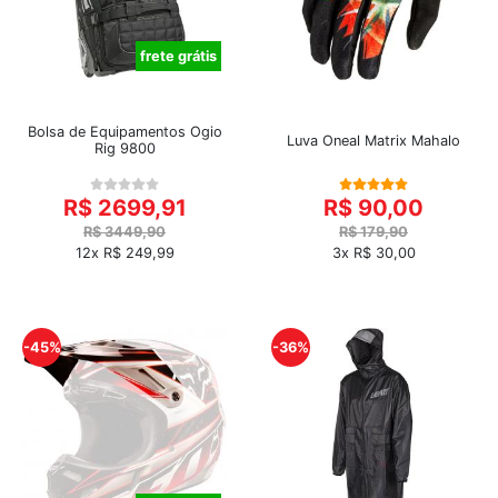
frete grátis
Bolsa de Equipamentos Ogio
Luva Oneal Matrix Mahalo
Rig 9800
R$ 2699,91
R$ 90,00
R$ 3449,90
R$ 179,90
12x R$ 249,99
3x R$ 30,00
-45%
-36%