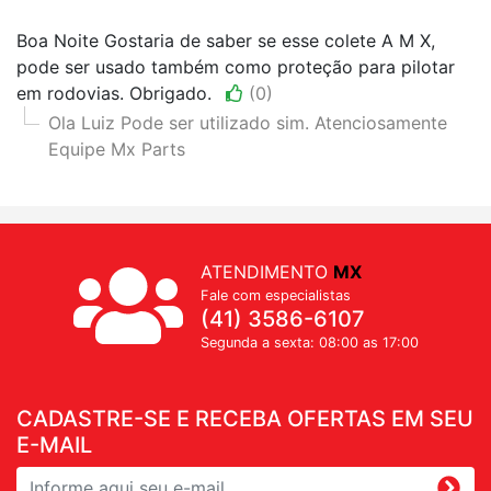
Boa Noite Gostaria de saber se esse colete A M X,
pode ser usado também como proteção para pilotar
em rodovias. Obrigado.
(0)
Ola Luiz Pode ser utilizado sim. Atenciosamente
Equipe Mx Parts
ATENDIMENTO
MX
Fale com especialistas
(41) 3586-6107
Segunda a sexta: 08:00 as 17:00
CADASTRE-SE E RECEBA OFERTAS EM SEU
E-MAIL