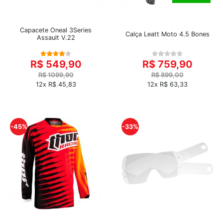
Capacete Oneal 3Series
Calça Leatt Moto 4.5 Bones
Assault V.22
R$ 549,90
R$ 759,90
R$ 1099,90
R$ 899,00
12x R$ 45,83
12x R$ 63,33
-45%
-33%