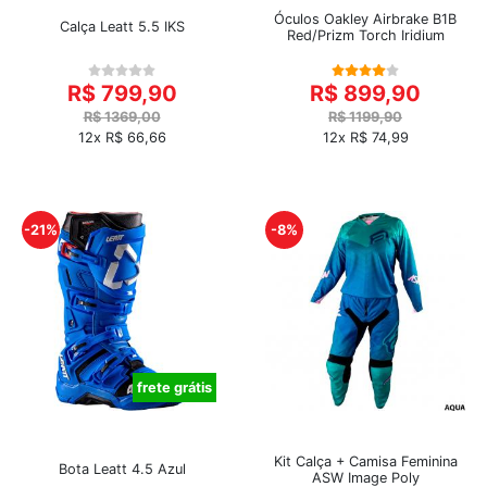
Óculos Oakley Airbrake B1B
Calça Leatt 5.5 IKS
Red/Prizm Torch Iridium
R$ 799,90
R$ 899,90
R$ 1369,00
R$ 1199,90
12x R$ 66,66
12x R$ 74,99
-21%
-8%
frete grátis
Kit Calça + Camisa Feminina
Bota Leatt 4.5 Azul
ASW Image Poly