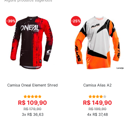
Alguns produtos sugeridos
-39%
-25%
Camisa Oneal Element Shred
Camisa Alias A2
R$ 109,90
R$ 149,90
R$ 179,90
R$ 199,90
3x R$ 36,63
4x R$ 37,48