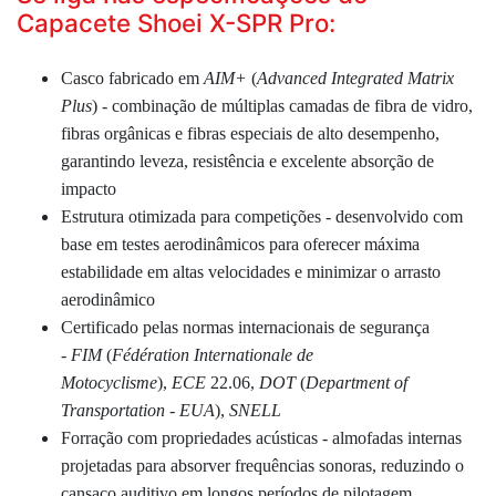
Capacete Shoei X-SPR Pro:
Casco fabricado em
AIM+
(
Advanced Integrated Matrix
Plus
)
- combinação de múltiplas camadas de fibra de vidro,
fibras orgânicas e fibras especiais de alto desempenho,
garantindo leveza, resistência e excelente absorção de
impacto
Estrutura otimizada para competições - desenvolvido com
base em testes aerodinâmicos para oferecer máxima
estabilidade em altas velocidades e minimizar o arrasto
aerodinâmico
Certificado pelas normas internacionais de segurança
-
FIM
(
Fédération Internationale de
Motocyclisme
),
ECE
22.06,
DOT
(
Department of
Transportation - EUA
),
SNELL
Forração com propriedades acústicas - almofadas internas
projetadas para absorver frequências sonoras, reduzindo o
cansaço auditivo em longos períodos de pilotagem