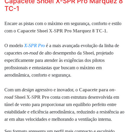
Capacete Shoei X-SPR Pro Marquez 8
TC-1
Encare as pistas com o máximo em segurança, conforto e estilo
com o
Capacete Shoei X-SPR Pro Marquez 8 TC-1
.
O modelo
X-SPR Pro
é a mais avançada evolução da linha de
capacetes
on-road
de alto desempenho da
Shoei
, projetado
especificamente para atender às exigências dos pilotos
profissionais e entusiastas que buscam o máximo em
aerodinâmica, conforto e segurança.
Com um
design
agressivo e inovador, o
Capacete para
on-
road
Shoei X-SPR Pro
conta com
estrutura desenvolvida em
túnel de vento para proporcionar um equilíbrio perfeito entre
estabilidade e eficiência aerodinâmica, reduzindo a resistência ao
ar em altas velocidades e melhorando a ventilação interna.
Seu formato apresenta um perfil mais compacto e esculpido,