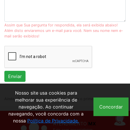
Assim que Sua pergunta for respondida, ela será exibida abaixo!
Além disto enviaremos um e-mail para você. Nem seu nome nem e-
mail serão exibidos!
Enviar
Nosso site usa cookies para
Ainda não fizeram nenhuma pergunta, seja o primeiro.
melhorar sua experiência de
navegação. Ao continuar
Concordar
navegando, você concorda com a
nossa
Política de Privacidade.
ATENDIMENTO
MX
Fale com especialistas