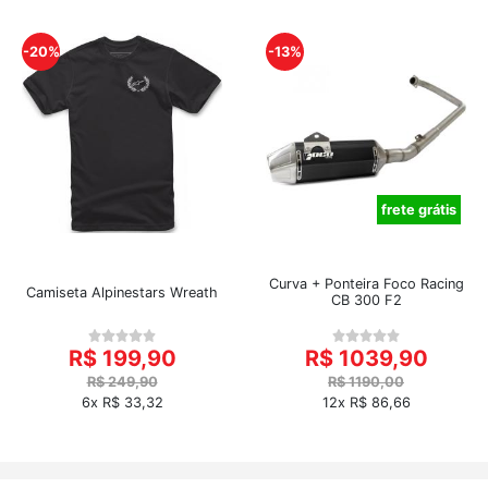
-20%
-13%
frete grátis
Curva + Ponteira Foco Racing
Camiseta Alpinestars Wreath
CB 300 F2
R$ 199,90
R$ 1039,90
R$ 249,90
R$ 1190,00
6x R$ 33,32
12x R$ 86,66