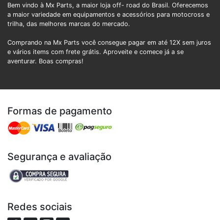
Bem vindo à Mx Parts, a maior loja off- road do Brasil. Oferecemos
a maior variedade em equipamentos e acessórios para motocross e
trilha, das melhores marcas do mercado.
Comprando na Mx Parts você consegue pagar em até 12X sem juros
e vários items com frete grátis. Aproveite e comece já a se
aventurar. Boas compras!
Formas de pagamento
Segurança e avaliação
Redes sociais