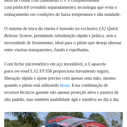
além de contar com
tratamento UV
e compatibilidade
com
pinlock®
(vendido separadamente)
, tecnologia que evita o
embaçamento em condições de baixa temperatura e alta umidade.
O sistema de troca da viseira é baseado no exclusivo
LS2 Quick
Release System
, permitindo substituição rápida e prática, sem a
necessidade de ferramentas, ideal para o piloto que deseja alternar
entre viseiras transparentes, fumês e espelhadas.
Com fecho
micrométrico em aço inoxidável
, o
Capacete
para
on-road
LS2 FF358
proporciona travamento seguro,
liberação rápida e ajuste preciso com apenas uma mão, mesmo
quando o piloto está utilizando
luvas
. Essa combinação de
recursos técnicos garante não apenas proteção ativa e passiva de
alto padrão, mas também usabilidade ágil e intuitiva no dia a dia.