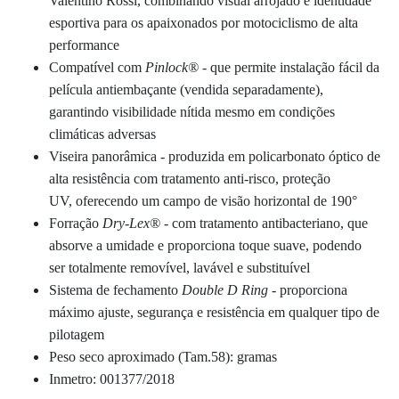
Valentino Rossi, combinando visual arrojado e identidade
esportiva para os apaixonados por motociclismo de alta
performance
Compatível com
Pinlock®
- que permite instalação fácil da
película antiembaçante (vendida separadamente),
garantindo visibilidade nítida mesmo em condições
climáticas adversas
Viseira panorâmica - produzida em policarbonato óptico de
alta resistência com tratamento anti-risco, proteção
UV, oferecendo um campo de visão horizontal de 190°
Forração
Dry-Lex
®
- com tratamento antibacteriano, que
absorve a umidade e proporciona toque suave, podendo
ser totalmente removível, lavável e substituível
Sistema de fechamento
Double D Ring
- proporciona
máximo ajuste, segurança e resistência em qualquer tipo de
pilotagem
Peso seco aproximado (Tam.58): gramas
Inmetro: 001377/2018