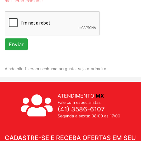
mail serão exibidos!
Enviar
Ainda não fizeram nenhuma pergunta, seja o primeiro.
ATENDIMENTO
MX
Fale com especialistas
(41) 3586-6107
Segunda a sexta: 08:00 as 17:00
CADASTRE-SE E RECEBA OFERTAS EM SEU