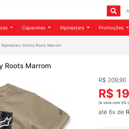
A
ross
Capacetes
Alpinestars
Promoções
 Alpinestars Victory Roots Marrom
ry Roots Marrom
R$ 209,90
R$ 1
(à vista com 5% 
até 6x de
R