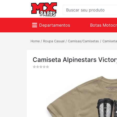
Departamentos
Botas Motoc
Home
/
Roupa Casual
/
Camisas/Camisetas
/
Camiseta
Camiseta Alpinestars Victo