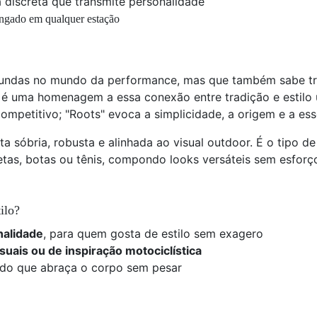
 discreta que transmite personalidade
longado em qualquer estação
fundas no mundo da performance, mas que também sabe tra
é uma homenagem a essa conexão entre tradição e estilo u
ompetitivo; "Roots" evoca a simplicidade, a origem e a ess
 sóbria, robusta e alinhada ao visual outdoor. É o tipo 
as, botas ou tênis, compondo looks versáteis sem esforço.
ilo?
nalidade
, para quem gosta de estilo sem exagero
uais ou de inspiração motociclística
ido que abraça o corpo sem pesar