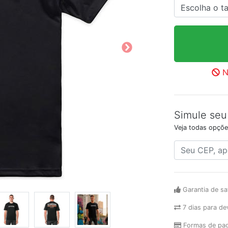
N
Simule seu
Veja todas opçõe
Garantia de sa
7 dias para de
Formas de pa