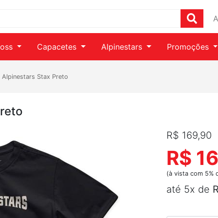
A
ross
Capacetes
Alpinestars
Promoções
 Alpinestars Stax Preto
reto
R$ 169,90
R$ 16
(à vista com 5% 
até 5x de
R