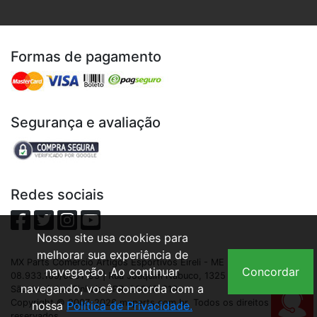
Formas de pagamento
Segurança e avaliação
Redes sociais
Nosso site usa cookies para
melhorar sua experiência de
MX Parts Comercio Artigos Esportivos Eireli - ME | CNPJ:
navegação. Ao continuar
Concordar
08.933.109/0001-93 | Rua Joaquim Nabuco, 1325 - São Cristóvão,
navegando, você concorda com a
São José dos Pinhais - PR, 83040-210
Copyright © 2007-2026 mxparts.com.br. Todos os direitos
nossa
Política de Privacidade.
reservados.