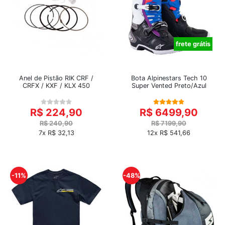
frete grátis
Anel de Pistão RIK CRF /
Bota Alpinestars Tech 10
CRFX / KXF / KLX 450
Super Vented Preto/Azul
R$ 224,90
R$ 6499,90
R$ 240,90
R$ 7199,90
7x R$ 32,13
12x R$ 541,66
-11%
-48%