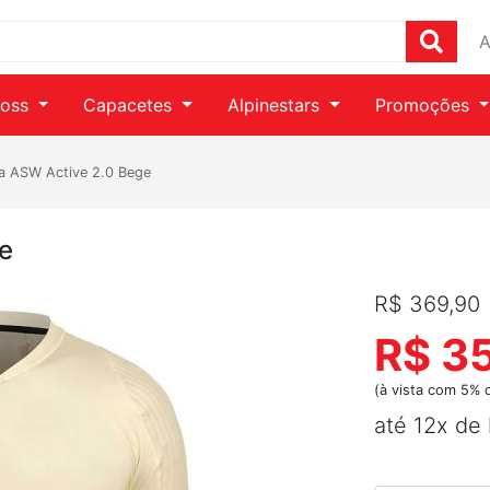
A
ross
Capacetes
Alpinestars
Promoções
a ASW Active 2.0 Bege
e
R$ 369,90
R$ 3
(à vista com 5% 
até 12x de