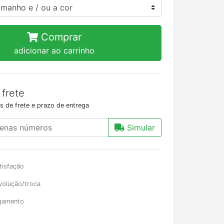
Comprar
adicionar ao carrinho
 frete
s de frete e prazo de entrega
Simular
tisfação
volução/troca
gamento