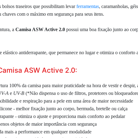
 bolsos traseiros que possibilitam levar
ferramentas
, caramanholas,
géi
ou chaves com o máximo em segurança para seus itens.
ntura, a
Camisa ASW Active 2.0
possui uma boa fixação junto ao corp
 elástico antiderrapante
, que permanece no lugar e otimiza o conforto
 Camisa ASW Active 2.0:
rtura 100% da camisa para maior praticidade na hora de vestir e despir
UV-A
e
UV-B
(*Não dispensa o uso de filtros, protetores ou bloqueadore
exibilidade e respiração para a pele em uma área de maior necessidade
licone - melhor fixação junto ao corpo, bermuda, bretelle ou calça
rapante - otimiza o ajuste e proporciona mais conforto ao pedalar
quenos objetos de maior importância com segurança
inda mais a performance em qualquer modalidade