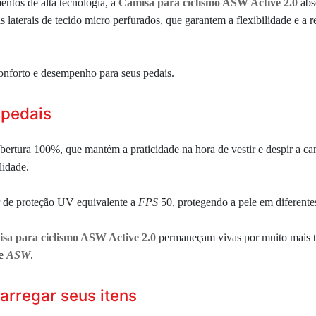
mentos de alta tecnologia, a
Camisa para ciclismo ASW Active 2.0
abs
 laterais de tecido micro
perfurados, que garantem a flexibilidade e a
onforto e desempenho para seus pedais.
 pedais
 abertura 100%, que mantém a praticidade na hora de vestir e despir a c
lidade.
r de
proteção UV equivalente a
FPS
50, protegendo a pele em diferente
sa para ciclismo ASW Active 2.0
permaneçam vivas por muito mais t
e
ASW
.
arregar seus itens