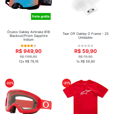
frete grátis
Óculos Oakley Airbrake B1B
Tear Off Oakley O Frame - 25
Blackout/Prizm Sapphire
Unidades
Iridium
R$ 949,90
R$ 59,90
R$ 1199,90
R$ 79,90
12x R$ 79,16
1x R$ 59,90
-22%
-21%