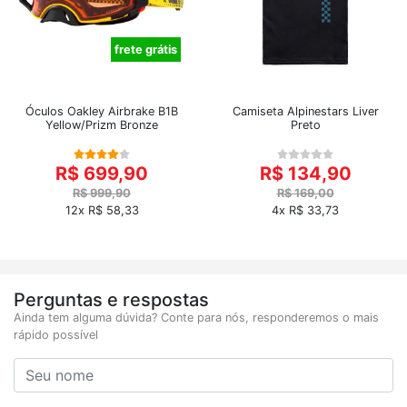
frete grátis
Óculos Oakley Airbrake B1B
Camiseta Alpinestars Liver
Yellow/Prizm Bronze
Preto
R$ 699,90
R$ 134,90
R$ 999,90
R$ 169,00
12x R$ 58,33
4x R$ 33,73
Perguntas e respostas
Ainda tem alguma dúvida? Conte para nós, responderemos o mais
rápido possível