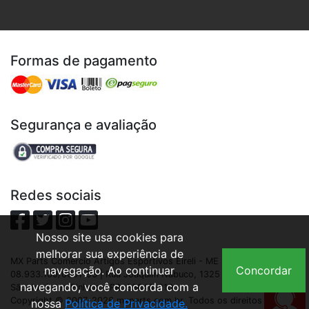
Formas de pagamento
Segurança e avaliação
Redes sociais
Nosso site usa cookies para
melhorar sua experiência de
MX Parts Comercio Artigos Esportivos Eireli - ME | CNPJ:
navegação. Ao continuar
Concordar
08.933.109/0001-93 | Rua Joaquim Nabuco, 1325 - São Cristóvão,
navegando, você concorda com a
São José dos Pinhais - PR, 83040-210
Copyright © 2007-2026 mxparts.com.br. Todos os direitos
nossa
Política de Privacidade.