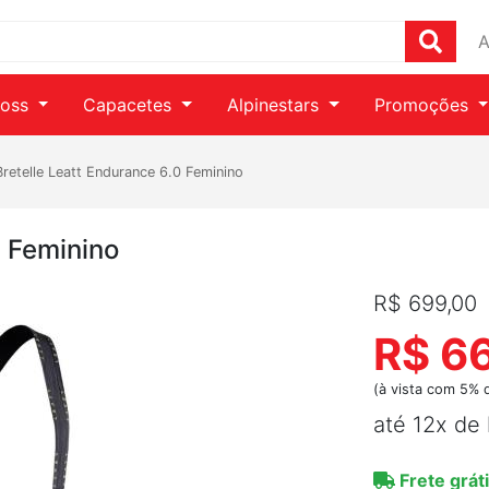
A
ross
Capacetes
Alpinestars
Promoções
Bretelle Leatt Endurance 6.0 Feminino
0 Feminino
R$ 699,00
R$ 6
(à vista com 5% 
até 12x de
Frete gráti