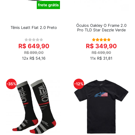
frete grátis
Óculos Oakley O Frame 2.0
Tênis Leatt Flat 2.0 Preto
Pro TLD Star Dazzle Verde
R$ 649,90
R$ 349,90
R$ 899,00
R$ 499,90
12x R$ 54,16
11x R$ 31,81
-35%
-12%