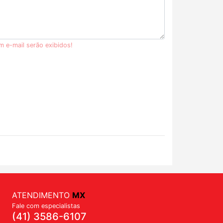
m e-mail serão exibidos!
ATENDIMENTO
MX
Fale com especialistas
(41) 3586-6107