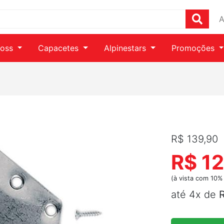
A
ross
Capacetes
Alpinestars
Promoções
R$ 139,90
R$ 12
(à vista com 10%
até 4x de