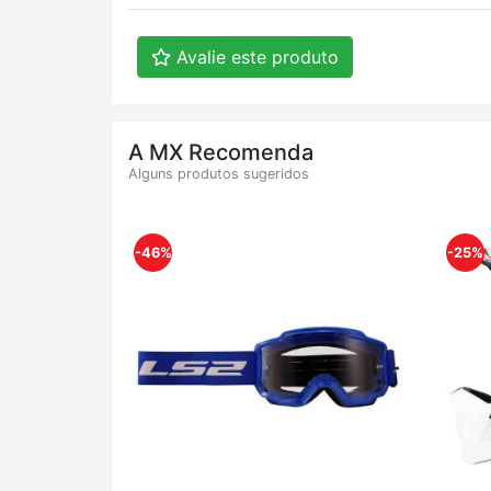
Avalie este produto
A MX Recomenda
Alguns produtos sugeridos
-46%
-25%