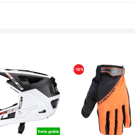
-10%
frete grátis