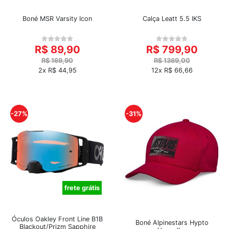
Boné MSR Varsity Icon
Calça Leatt 5.5 IKS
R$ 89,90
R$ 799,90
R$ 169,90
R$ 1369,00
2x R$ 44,95
12x R$ 66,66
-27%
-31%
frete grátis
Óculos Oakley Front Line B1B
Boné Alpinestars Hypto
Blackout/Prizm Sapphire