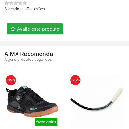
Baseado em 0 opiniões
Avalie este produto
A MX Recomenda
Alguns produtos sugeridos
-39%
-25%
frete grátis