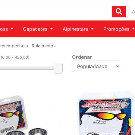
A
ross
Capacetes
Alpinestars
Promoções
o Desempenho >
Rolamentos
Ordenar
110
,00 -
420
,00)