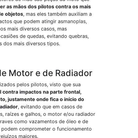
r as mãos dos pilotos contra os mais
de objetos
, mas eles também auxiliam a
actos que podem atingir as
manoplas,
os mais diversos casos, mas
ocasiões de quedas, evitando quebras,
 dos mais diversos tipos.
de Motor e de Radiador
izados pelos pilotos, visto que sua
 contra impactos na parte frontal,
oto, justamente onde fica o início do
radiador
, evitando que em casos de
s, raízes e galhos, o motor e/ou radiador
graves como vazamentos de óleo e de
ue podem comprometer o funcionamento
ejuízos maiores.