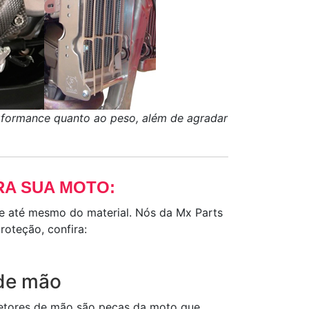
performance quanto ao peso, além de agradar
RA SUA MOTO:
 e até mesmo do material. Nós da Mx Parts
oteção, confira:
 de mão
tetores de mão são peças da moto que