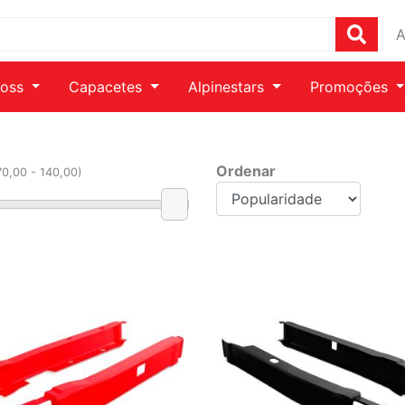
A
ross
Capacetes
Alpinestars
Promoções
Ordenar
70
,00 -
140
,00)