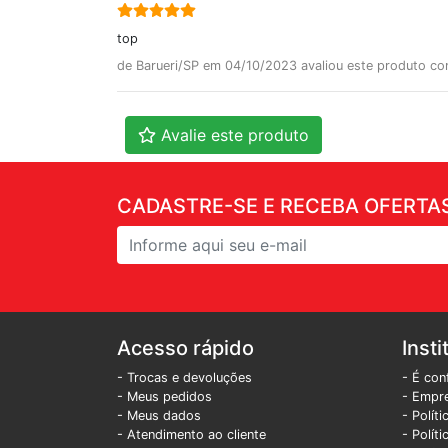
top
de Barueri/SP em 04/10/2023 avaliou este produto c
Avalie este produto
CADASTRE-SE E RECEBA OFERTAS
Acesso rápido
Insti
- Trocas e devoluções
- É con
- Meus pedidos
- Empr
- Meus dados
- Polít
- Atendimento ao cliente
- Polít