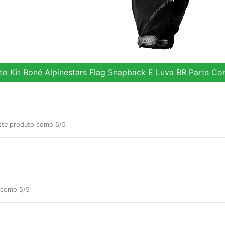
uto Kit Boné Alpinestars Flag Snapback E Luva BR Parts Cor
ste produto como 5/5
 como 5/5