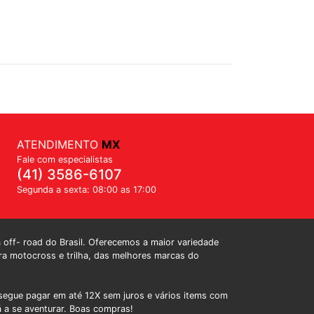
ATENDIMENTO
MX
Fale com especialistas
(41) 3586-6107
Segunda a sexta: 08:00 as 17:00
a off- road do Brasil. Oferecemos a maior variedade
a motocross e trilha, das melhores marcas do
egue pagar em até 12X sem juros e vários items com
á a se aventurar. Boas compras!