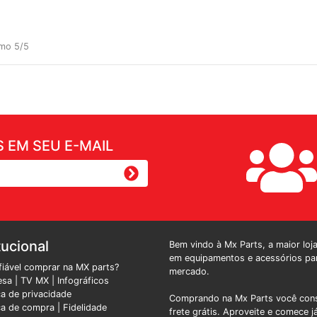
omo 5/5
 EM SEU E-MAIL
tucional
Bem vindo à Mx Parts, a maior loj
em equipamentos e acessórios par
fiável comprar na MX parts?
mercado.
esa
|
TV MX
|
Infográficos
ica de privacidade
Comprando na Mx Parts você cons
ica de compra |
Fidelidade
frete grátis. Aproveite e comece j