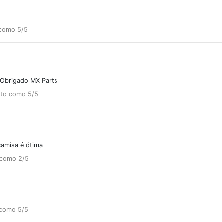
 como 5/5
. Obrigado MX Parts
uto como 5/5
camisa é ótima
 como 2/5
 como 5/5