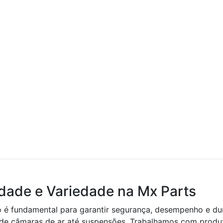
idade e Variedade na Mx Parts
o é fundamental para garantir segurança, desempenho e du
esde câmaras de ar até suspensões. Trabalhamos com produt