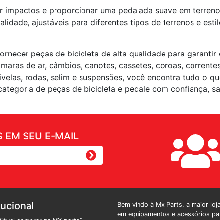
er impactos e proporcionar uma pedalada suave em terren
ualidade, ajustáveis para diferentes tipos de terrenos e es
necer peças de bicicleta de alta qualidade para garantir
aras de ar, câmbios, canotes, cassetes, coroas, corrente
ivelas, rodas, selim e suspensões, você encontra tudo o qu
categoria de peças de bicicleta e pedale com confiança, 
 EM SEU E-MAIL
tucional
Bem vindo à Mx Parts, a maior loj
em equipamentos e acessórios par