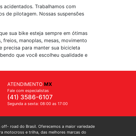
os acidentados. Trabalhamos com
tilos de pilotagem. Nossas suspensões
 que sua bike esteja sempre em ótimas
s, freios, manoplas, mesas, movimento
e precisa para manter sua bicicleta
sabendo que você escolheu qualidade e
ATENDIMENTO
MX
Fale com especialistas
(41) 3586-6107
Segunda a sexta: 08:00 as 17:00
a off- road do Brasil. Oferecemos a maior variedade
a motocross e trilha, das melhores marcas do