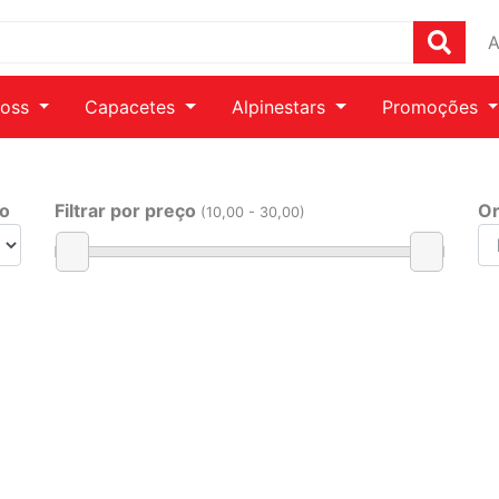
A
ross
Capacetes
Alpinestars
Promoções
ho
Filtrar por preço
Or
(
10
,00 -
30
,00)