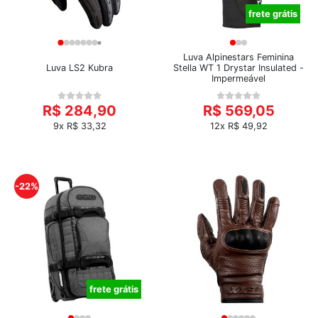
frete grátis
Luva Alpinestars Feminina
Luva LS2 Kubra
Stella WT 1 Drystar Insulated -
Impermeável
R$ 284,90
R$ 569,05
9x R$ 33,32
12x R$ 49,92
-22%
frete grátis