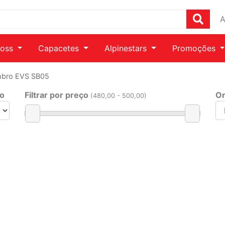
A
ross
Capacetes
Alpinestars
Promoções
Ombro EVS SB05
ho
Filtrar por preço
Or
(
480
,00 -
500
,00)