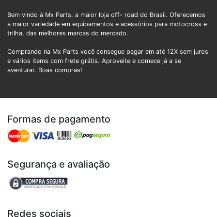
Bem vindo à Mx Parts, a maior loja off- road do Brasil. Oferecemos
a maior variedade em equipamentos e acessórios para motocross e
trilha, das melhores marcas do mercado.
Comprando na Mx Parts você consegue pagar em até 12X sem juros
e vários items com frete grátis. Aproveite e comece já a se
aventurar. Boas compras!
Formas de pagamento
Segurança e avaliação
Redes sociais