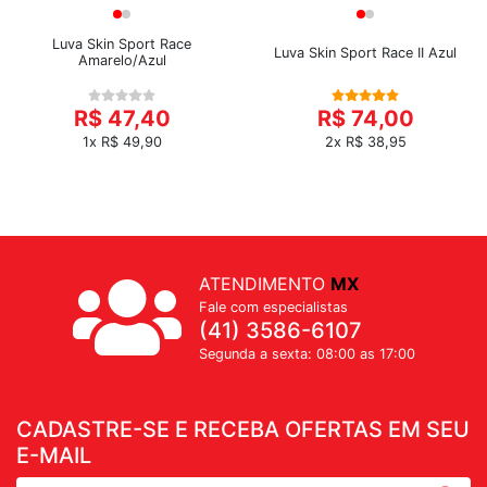
Luva Skin Sport Race
Luva Skin Sport Race II Azul
Amarelo/Azul
R$ 47,40
R$ 74,00
1x R$ 49,90
2x R$ 38,95
ATENDIMENTO
MX
Fale com especialistas
(41) 3586-6107
Segunda a sexta: 08:00 as 17:00
CADASTRE-SE E RECEBA OFERTAS EM SEU
E-MAIL