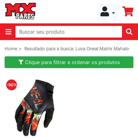
Home >
Resultado para a busca: Luva Oneal Matrix Mahalo
Clique para filtrar e ordenar os produtos
-50%