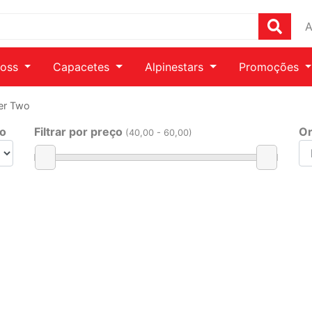
A
ross
Capacetes
Alpinestars
Promoções
ter Two
ho
Filtrar por preço
Or
(
40
,00 -
60
,00)